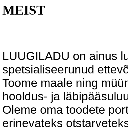
MEIST
LUUGILADU on ainus
l
spetsialiseerunud
ettevõ
Toome maale ning müüme
h
ooldus- ja läbipääsulu
Oleme oma toodete port
erinevateks otstarvetek