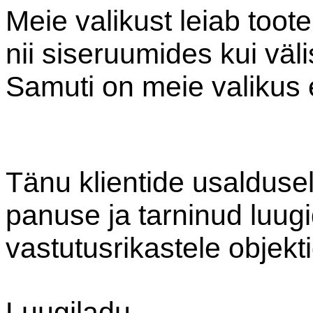
Meie valikust leiab toot
nii siseruumides kui välis
Samuti on meie valikus 
Tänu klientide usaldus
panuse ja tarninud luug
vastutusrikastele objekti
Luugiladu