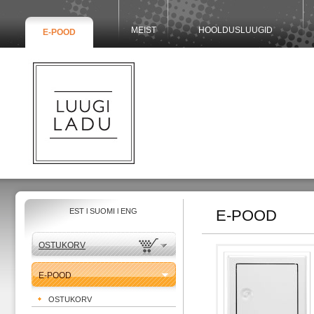
MEIST
HOOLDUSLUUGID
E-POOD
EST
l
SUOMI
l
ENG
E-POOD
OSTUKORV
E-POOD
OSTUKORV